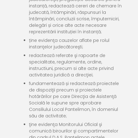
instanță, redactează cereri de chemare în
judecată, întâmpinări, răspunsuri la
întâmpinări, concluzii scrise, împuterniciri,
delegări și orice alte acte necesare
reprezentării instituției în instanță;
ține evidenţa cauzelor aflate pe rolul
instanţelor judecătoreşti;
redactează referate şi rapoarte de
specialitate, regulamente, ordine,
instructiuni, precum si alte acte privind
activitatea juridică a direcţiei;
fundamentează și redactează proiectele
de dispoziţii precum și proiectele
hotărârilor pe care Direcţia de Asistenţă
Socială le supune spre aprobare
Consiliului Local Pantelimon, în domeniul
său de activitate;
ţine evidenţa Monitorului Oficial şi
comunică birourilor şi compartimentelor
din cadrul D.A.S. Pantelimon actele