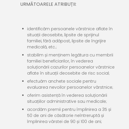
URMĂTOARELE ATRIBUȚII:
identificăm persoanele vârstnice aflate în
situații deosebite, lipsite de sprijinul
familiei, fără adăpost, lipsite de îngrijire
medicală, etc.;
stabilim și menținem legătura cu membrii
familiei beneficiarilor, în vederea
soluționării cazurilor persoanelor vârstnice
aflate în situații deosebite de risc social;
efectuăm anchete sociale pentru
evaluarea nevoilor persoanelor vârstnice;
oferim asistență în vederea soluționării
situațiilor administrative sau medicale;
acordăm premii pentru împlinirea a 35 și
50 de ani de căsătorie neîntreruptă și
împlinirea vârstei de 90 și 100 de ani;