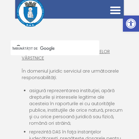
Deschide bara de unelte
SERVICIUL JURIDIC, RESURSE UMANE ȘI
REGISTRATURĂ ȘI PROTECȚIA PERSOANELOR
VÂRSTNICE
În domeniul
juridic
serviciul are următoarele
responsabilități:
asigură reprezentarea instituţiei, apără
drepturile și interesele legitime ale
acesteia în raporturile ei cu autorităţile
publice, instituţiile de orice natură, precum
şi cu orice persoană juridică sau fizică,
română ori străină;
reprezintă DAS în faţa instanţelor
judecătoreşti, pregătește dosarele pentru