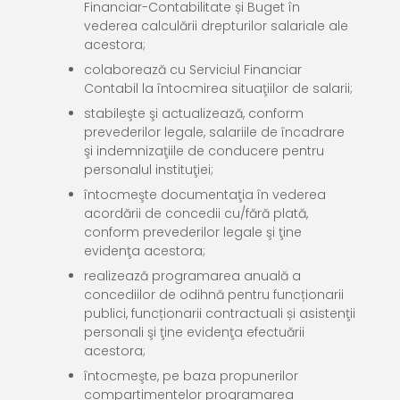
Financiar-Contabilitate și Buget în
vederea calculării drepturilor salariale ale
acestora;
colaborează cu Serviciul Financiar
Contabil la întocmirea situaţiilor de salarii;
stabileşte şi actualizează, conform
prevederilor legale, salariile de încadrare
şi indemnizaţiile de conducere pentru
personalul instituţiei;
întocmeşte documentaţia în vederea
acordării de concedii cu/fără plată,
conform prevederilor legale şi ţine
evidenţa acestora;
realizează programarea anuală a
concediilor de odihnă pentru funcționarii
publici, funcționarii contractuali și asistenţii
personali şi ţine evidenţa efectuării
acestora;
întocmeşte, pe baza propunerilor
compartimentelor programarea