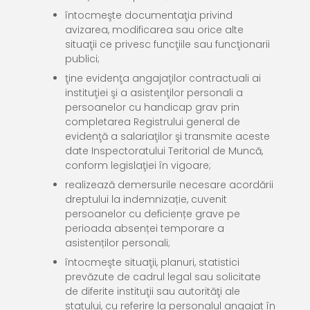
întocmeşte documentaţia privind
avizarea, modificarea sau orice alte
situaţii ce privesc funcţiile sau funcţionarii
publici;
ţine evidenţa angajaţilor contractuali ai
instituţiei şi a asistenţilor personali a
persoanelor cu handicap grav prin
completarea Registrului general de
evidenţă a salariaţilor şi transmite aceste
date Inspectoratului Teritorial de Muncă,
conform legislaţiei în vigoare;
realizează demersurile necesare acordării
dreptului la indemnizație, cuvenit
persoanelor cu deficiențe grave pe
perioada absenței temporare a
asistenților personali;
întocmeşte situaţii, planuri, statistici
prevăzute de cadrul legal sau solicitate
de diferite instituţii sau autorităţi ale
statului, cu referire la personalul angajat în