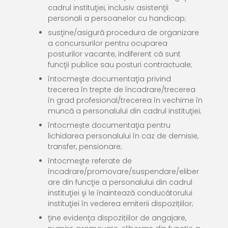
cadrul instituţiei, inclusiv asistenţii
personali a persoanelor cu handicap;
susţine/asigură procedura de organizare
a concursurilor pentru ocuparea
posturilor vacante, indiferent că sunt
funcţii publice sau posturi contractuale;
întocmeşte documentaţia privind
trecerea în trepte de încadrare/trecerea
în grad profesional/trecerea în vechime în
muncă a personalului din cadrul instituţiei;
întocmește documentaţia pentru
lichidarea personalului în caz de demisie,
transfer, pensionare;
întocmeşte referate de
încadrare/promovare/suspendare/eliber
are din funcţie a personalului din cadrul
instituţiei şi le înaintează conducătorului
instituţiei în vederea emiterii dispozițiilor;
ţine evidenţa dispozițiilor de angajare,