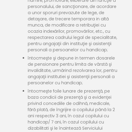
numire, promovare, eliberare din funcţie a
personalului, de sancţionare, de acordare
a unor sporuri prevazute de lege, de
detaşare, de trecere temporara in altă
munca, de modificare a retribuţiei cu
ocazia indexărilor, promovărilor, etc., cu
respectarea cadrului legal de specialitate,
pentru angajaţii din instituţie şi asistenţii
personali a persoanelor cu handicap;
întocmeşte şi depune in termen dosarele
de pensionare pentru limita de vârstă şi
invaliditate, urmărind rezolvarea lor, pentru
angajaţii institutiei şi asistenţii personali a
persoanelor cu handicap;
întocmeşte foile lunare de prezenţă, pe
baza condicii de prezenţă şi a evidenţei
privind concediile de odihnă, medicale,
fără plată, de îngrijire a copilului până la 2
ani respectiv 3 ani, în cazul copilului cu
handicap/ 7 ani, în cazul copilului cu
dizabilitati şi le înaintează Serviciului