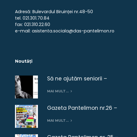
Adresă: Bulevardul Biruinței nr.48-50
tel. 021.301.70.84
fax: 021.310.22.60
e-mail: asistenta.sociala@das-pantelimon.ro
Noutăți
Să ne ajutăm seniorii –
campanie umanitară
MAI MULT…
Gazeta Pantelimon nr.26 –
ianuarie 2019
MAI MULT…