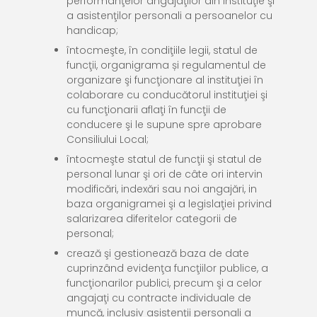
performanţelor angajaţilor din instituţie şi
a asistenţilor personali a persoanelor cu
handicap;
întocmeşte, în condiţiile legii, statul de
funcţii, organigrama și regulamentul de
organizare şi funcţionare al instituţiei în
colaborare cu conducătorul instituţiei şi
cu funcţionarii aflaţi în funcţii de
conducere şi le supune spre aprobare
Consiliului Local;
întocmeşte statul de funcţii şi statul de
personal lunar şi ori de câte ori intervin
modificări, indexări sau noi angajări, in
baza organigramei şi a legislaţiei privind
salarizarea diferitelor categorii de
personal;
crează şi gestionează baza de date
cuprinzând evidenţa funcţiilor publice, a
funcţionarilor publici, precum şi a celor
angajaţi cu contracte individuale de
muncă, inclusiv asistenţii personali a