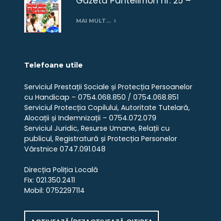
Gazeta Pantelimon nr. 25 –
Decembrie 2018
MAI MULT…
Telefoane utile
Serviciul Prestații Sociale și Protecția Persoanelor
cu Handicap – 0754.068.850 / 0754.068.851
Serviciul Protecția Copilului, Autoritate Tutelară,
Alocații și Indemnizații – 0754.072.079
Serviciul Juridic, Resurse Umane, Relații cu
publicul, Registratură și Protecția Personelor
Vârstnice 0747.091.048
Direcția Poliția Locală
Fix: 021.350.2411
Mobil: 0752297114