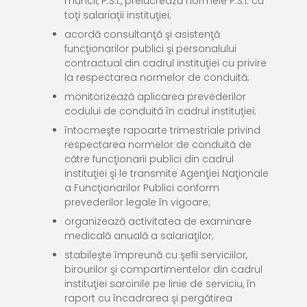
muncii, P.S.I., prelucrează normele P.S.I. cu
toţi salariaţii instituţiei;
acordă consultanţă şi asistenţă
funcţionarilor publici şi personalului
contractual din cadrul instituţiei cu privire
la respectarea normelor de conduită;
monitorizează aplicarea prevederilor
codului de conduită în cadrul instituţiei;
întocmeşte rapoarte trimestriale privind
respectarea normelor de conduită de
către funcţionarii publici din cadrul
instituţiei şi le transmite Agenţiei Naţionale
a Funcţionarilor Publici conform
prevederilor legale în vigoare;
organizează activitatea de examinare
medicală anuală a salariaţilor;
stabileşte împreună cu şefii serviciilor,
birourilor şi compartimentelor din cadrul
instituţiei sarcinile pe linie de serviciu, în
raport cu încadrarea şi pergătirea