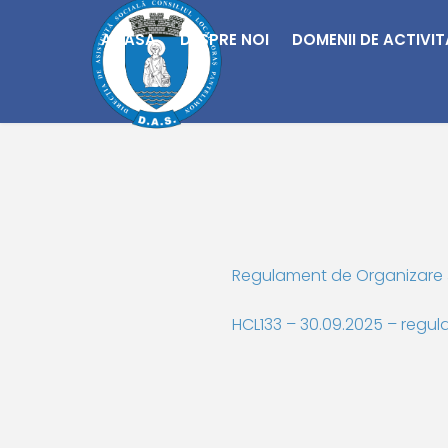
REGULAMENT DE ORGANIZARE ȘI FUNCȚIONARE
ACASA
DESPRE NOI
DOMENII DE ACTIVI
Regulament de Organizare 
HCL133 – 30.09.2025 – regu