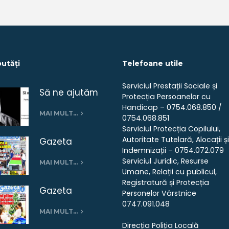
utăți
Telefoane utile
Serviciul Prestații Sociale și
Să ne ajutăm
Protecția Persoanelor cu
seniorii –
Handicap – 0754.068.850 /
MAI MULT…
0754.068.851
campanie
Serviciul Protecția Copilului,
umanitară
Autoritate Tutelară, Alocații și
Gazeta
Indemnizații – 0754.072.079
Pantelimon
Serviciul Juridic, Resurse
MAI MULT…
nr.26 –
Umane, Relații cu publicul,
ianuarie 2019
Registratură și Protecția
Gazeta
Personelor Vârstnice
Pantelimon nr.
0747.091.048
MAI MULT…
25 –
Direcția Poliția Locală