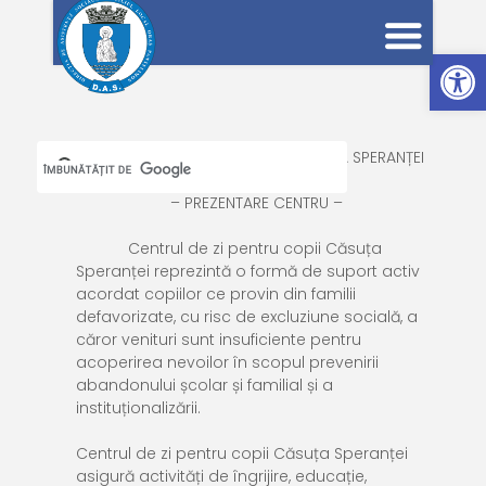
Deschide bara de unelte
CENTRU
L
DE ZI
PENTRU COPII CĂSUȚA SPERANȚEI
– PREZENTARE CENTRU –
Centrul de zi pentru copii Căsuța
Speranței reprezintă o formă de suport activ
acordat copiilor ce provin din familii
defavorizate, cu risc de excluziune socială, a
căror venituri sunt insuficiente pentru
acoperirea nevoilor în scopul prevenirii
abandonului școlar și familial și a
instituționalizării.
Centrul de zi pentru copii Căsuța Speranței
asigură activități de îngrijire, educație,