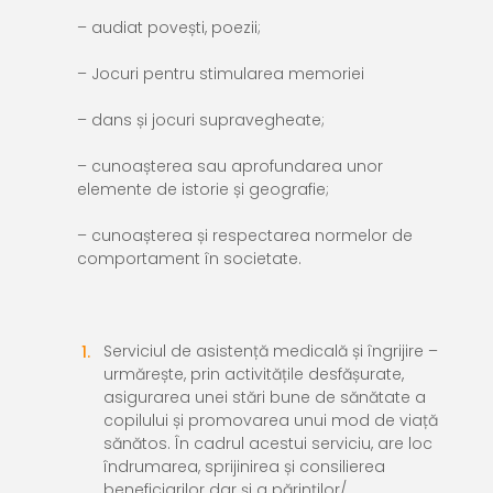
– audiat povești, poezii;
– Jocuri pentru stimularea memoriei
– dans și jocuri supravegheate;
– cunoașterea sau aprofundarea unor
elemente de istorie și geografie;
– cunoașterea și respectarea normelor de
comportament în societate.
Serviciul de asisten
ță medicală și îngrijire
–
urmărește, prin activitățile desfășurate,
asigurarea unei stări bune de sănătate a
copilului și promovarea unui mod de viață
sănătos. În cadrul acestui serviciu, are loc
îndrumarea, sprijinirea și consilierea
beneficiarilor dar și a părinților/