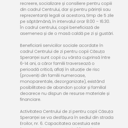
recreere, socializare și consiliere pentru copiii
din cadrul Centrului, dar și pentru părinții sau
reprezentanții legali ai acestora, timp de 5 zile
pe săptămână, în intervalul orar 8:00 – 16:30.
În cadrul centrului, copii beneficiază de
asemenea și de o masă caldă pe zi și gustări.
Beneficiarii serviciilor sociale acordate în
cadrul Centrului de zi pentru copii Căsuța
Speranței sunt copii cu vârsta cuprinsă între
6-14 ani, a căror familii traversează o
perioadă critică, aflați în situație de risc
(proveniți din familii numeroase,
monoparentale, dezorganizate), existând
posibilitatea de abandon școlar și familial
deoarece nu dispun de resurse materiale și
financiare.
Activitatea Centrului de zi pentru copii Căsuța
Speranței se va desfășura în sediul din strada
Eroilor, nr. 6. Capacitatea acestuia este