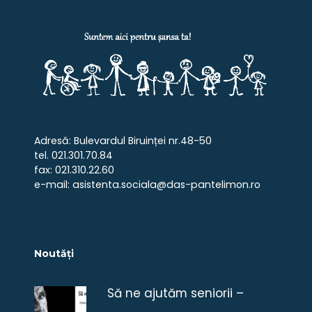
Adresă: Bulevardul Biruinței nr.48-50
tel. 021.301.70.84
fax: 021.310.22.60
e-mail: asistenta.sociala@das-pantelimon.ro
Noutăți
Să ne ajutăm seniorii –
campanie umanitară