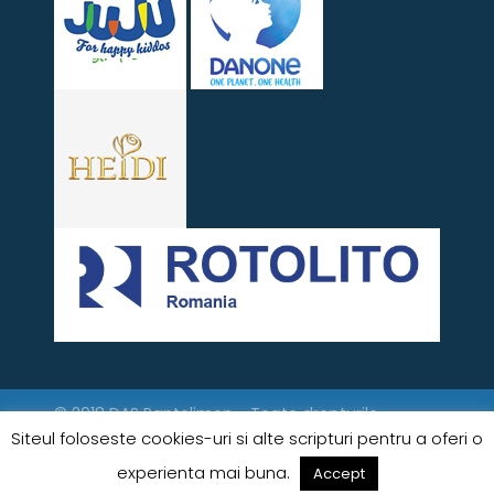
© 2018 DAS Pantelimon - Toate drepturile
rezervate.
Protecția datelor - GDPR
Siteul foloseste cookies-uri si alte scripturi pentru a oferi o
experienta mai buna.
Accept