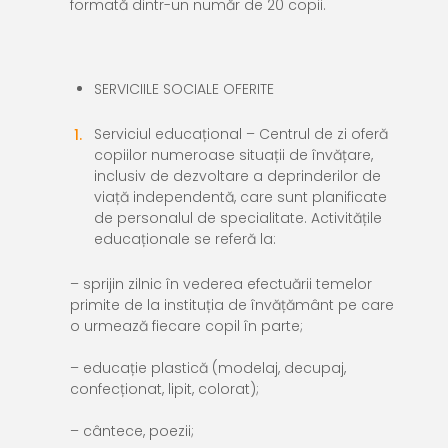
formată dintr-un număr de 20 copii.
SERVICIILE SOCIALE OFERITE
Serviciul educațional
– Centrul de zi oferă
copiilor numeroase situații de învățare,
inclusiv de dezvoltare a deprinderilor de
viață independentă, care sunt planificate
de personalul de specialitate. Activitățile
educaționale se referă la:
– sprijin zilnic în vederea efectuării temelor
primite de la instituția de învățământ pe care
o urmează fiecare copil în parte;
– educație plastică (modelaj, decupaj,
confecționat, lipit, colorat);
– cântece, poezii;