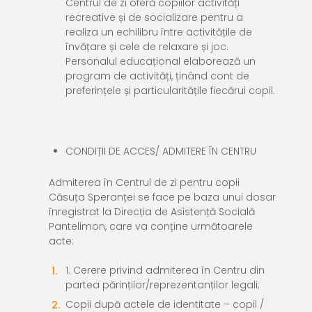
Centrul de zi oferă copiilor activități
recreative și de socializare pentru a
realiza un echilibru între activitățile de
învățare și cele de relaxare și joc.
Personalul educațional elaborează un
program de activități, ținând cont de
preferințele și particularitățile fiecărui copil.
CONDIȚII DE ACCES/ ADMITERE ÎN CENTRU
Admiterea în Centrul de zi pentru copii
Căsuța Speranței se face pe baza unui dosar
înregistrat la Direcția de Asistență Socială
Pantelimon, care va conține următoarele
acte:
1
. Cerere privind admiterea în Centru din
partea părinților/reprezentanților legali;
Copii după actele de identitate – copil /