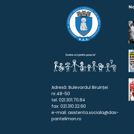
No
Adresă: Bulevardul Biruinței
nr.48-50
tel. 021.301.70.84
fax: 021.310.22.60
e-mail: asistenta.sociala@das-
pantelimon.ro