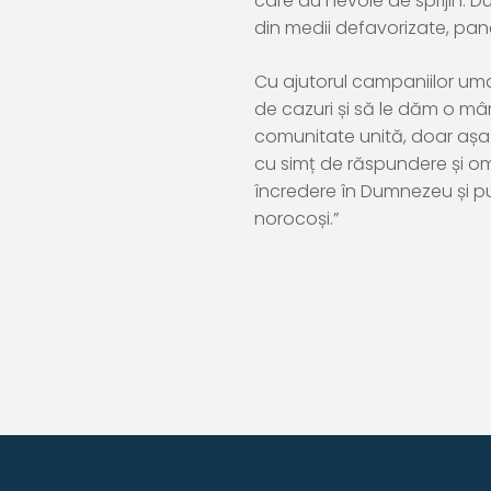
care au nevoie de sprijin. D
din medii defavorizate, pan
Cu ajutorul campaniilor uman
de cazuri și să le dăm o mâ
comunitate unită, doar așa
cu simț de răspundere și om
încredere în Dumnezeu și pu
norocoși.”