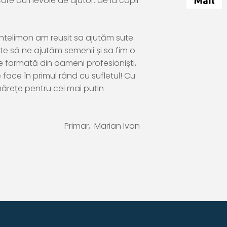
are au nevoie de ajutor: de la copii
Pantelimon am reusit sa ajutăm sute
te să ne ajutăm semenii și sa fim o
 formată din oameni profesioniști,
face în primul rând cu sufletul! Cu
ărețe pentru cei mai puțin
Primar, Marian Ivan