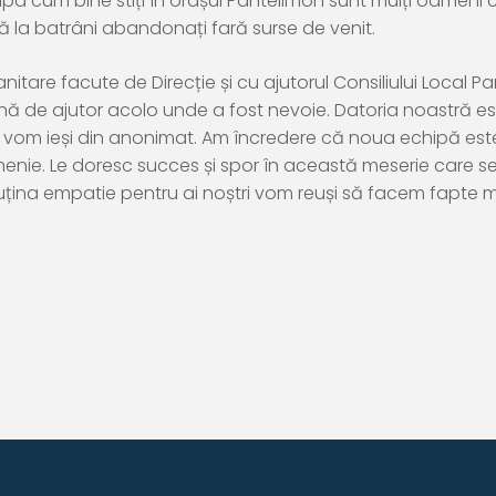
upa cum bine stiți în orașul Pantelimon sunt mulți oameni c
ă la batrâni abandonați fară surse de venit.
itare facute de Direcție și cu ajutorul Consiliului Local 
nă de ajutor acolo unde a fost nevoie. Datoria noastră es
 vom ieși din anonimat. Am încredere că noua echipă este
enie. Le doresc succes și spor în această meserie care se 
țina empatie pentru ai noștri vom reuși să facem fapte m