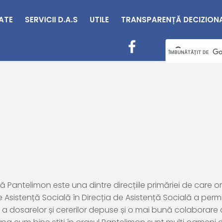
TATE
SERVICII D.A.S
UTILE
TRANSPARENȚĂ DECIZION
ală Pantelimon
este una dintre direcțiile primăriei de care 
 Asistență Socială în Direcția de Asistență Socială a perm
, a dosarelor și cererilor depuse și o mai bună colaborare