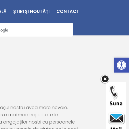
ALĂ
ȘTIRI ȘI NOUTĂȚI
CONTACT
Deschide bara de unelte
orașul nostru avea mare nevoie.
is o mai mare rapiditate în
 a angajaților noștri cu persoanele