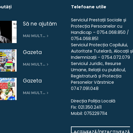
utăți
Telefoane utile
Serviciul Prestații Sociale și
Să ne ajutăm
Protecția Persoanelor cu
seniorii –
Handicap – 0754.068.850 /
MAI MULT…
0754.068.851
campanie
Serviciul Protecția Copilului,
umanitară
Autoritate Tutelară, Alocații și
Gazeta
Indemnizații – 0754.072.079
Pantelimon
Serviciul Juridic, Resurse
MAI MULT…
nr.26 –
Umane, Relații cu publicul,
ianuarie 2019
Registratură și Protecția
Gazeta
Personelor Vârstnice
Pantelimon nr.
0747.091.048
MAI MULT…
25 –
Direcția Poliția Locală
Decembrie
Fix: 021.350.2411
2018
Mobil: 0752297114
ACTIVEAZĂ/DEZACTIVEAZĂ