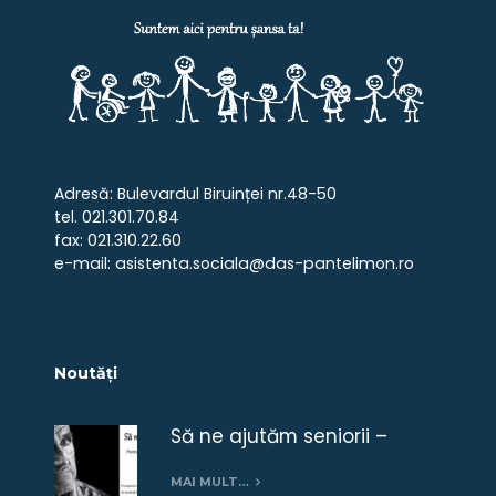
Adresă: Bulevardul Biruinței nr.48-50
tel. 021.301.70.84
fax: 021.310.22.60
e-mail: asistenta.sociala@das-pantelimon.ro
Noutăți
Să ne ajutăm seniorii –
campanie umanitară
MAI MULT…